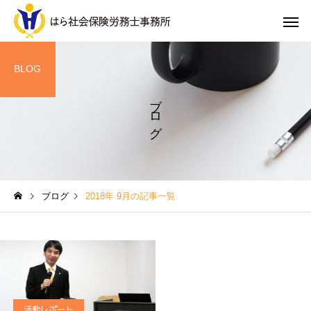
BLOG
ブログ
人事・労務顧問
退職金制
活動レポート
活動レポート
ブログ
2018年 9月の記事一覧
東京商工会議所文京支部発
6月6日 東京商工会議所
行「現場から学ぶ採用・育
京支部主催・文京区共
健康経営
賃金・評価
成・働き方のヒント 文京人
「中小企業のための就
手不足対策事例集」書籍監
則アップデートセミナー
修
労務トラブルを未然に
就業規則のポイントに
活動レポート