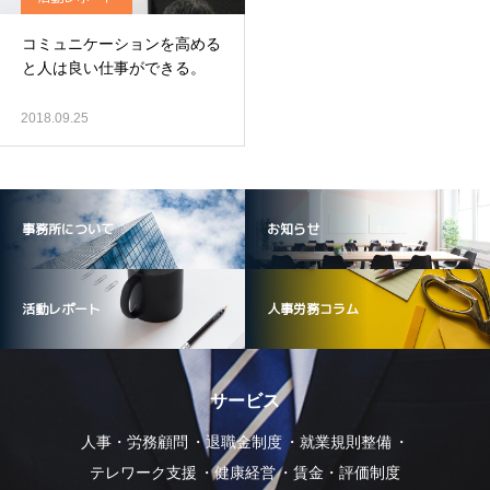
て解説～」
コミュニケーションを高める
と人は良い仕事ができる。
2018.09.25
事務所について
お知らせ
活動レポート
人事労務コラム
サービス
人事・労務顧問
退職金制度
就業規則整備
テレワーク支援
健康経営
賃金・評価制度